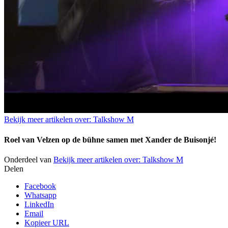
Bekijk meer artikelen over:
Talkshow M
Roel van Velzen op de bühne samen met Xander de Buisonjé!
Onderdeel van
Bekijk meer artikelen over:
Talkshow M
Delen
Facebook
Whatsapp
LinkedIn
Email
Kopieer URL