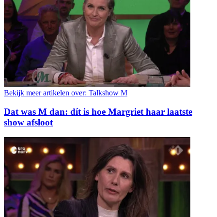
Bekijk meer artikelen over:
Talkshow M
Dat was M dan: dít is hoe Margriet haar laatste
show afsloot