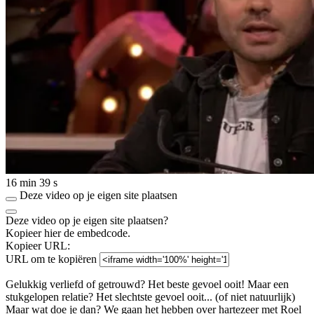
16 min 39 s
Deze video op je eigen site plaatsen
Deze video op je eigen site plaatsen?
Kopieer hier de embedcode.
Kopieer URL:
URL om te kopiëren
Gelukkig verliefd of getrouwd? Het beste gevoel ooit! Maar een
stukgelopen relatie? Het slechtste gevoel ooit... (of niet natuurlijk)
Maar wat doe je dan? We gaan het hebben over hartezeer met Roel