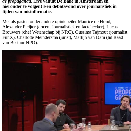
de propaganda.
L
ive vanuit De Balie in Amsterdam en
hieronder te volgen! Een debatavond over journalistiek in
tijden van misinformatie.
Met als gasten onder andere opiniepeiler Maurice de Hond,
Alexander Pleijter (docent Journalistiek en factchecker), Lucas
Brouwers (chef Wetenschap bij NRC), Oussima Tajmout (journalist
FunX), Charlotte Meindersma (jurist), Martijn van Dam (lid Raad
van Bestuur NPO).