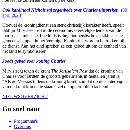
hoe laat ze zullen aankomen bij de kerk.
Ook kardinaal Nichols zal zegenbede over Charles uitspreken
(30
april 2023)
Hoewel de kroningdienst een sterk christelijk karakter heeft, speelt
rabbijn Mirvis een rol in de ceremonie. Geestelijke leiders van de
joodse, islamitische, boeddhistische, hindoeïstische en sikhistische
gemeenschappen in het Verenigd Koninkrijk worden betrokken bij
de dienst. Aan het eind spreken ze een gebed uit om de eenheid van
het land te symboliseren.
Joods gebed voor koning Charles
Mirvis zegt tegen de krant
The Jerusalem Post
dat de kroning van
Charles voor Britten de grootste gebeurtenis in tientallen jaren is.
“Als de Messias tijdens de kroning komt, zou dat op de achterpagina
van de krant komen te staan”, zei de opperrabbijn lachend.
NIEUWSOVERZICHT
Ga snel naar
Programma's
Over ons