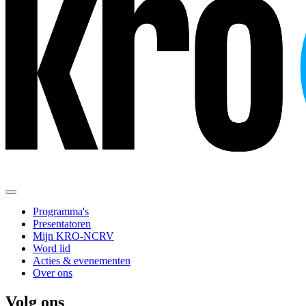
Programma's
Presentatoren
Mijn KRO-NCRV
Word lid
Acties & evenementen
Over ons
Volg ons