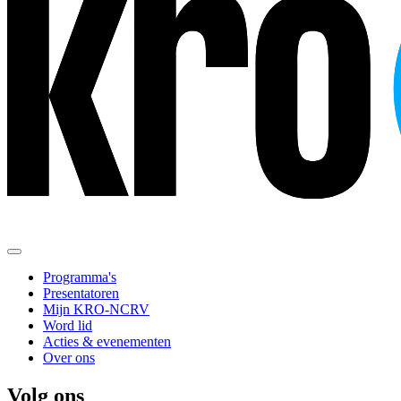
Programma's
Presentatoren
Mijn KRO-NCRV
Word lid
Acties & evenementen
Over ons
Volg ons