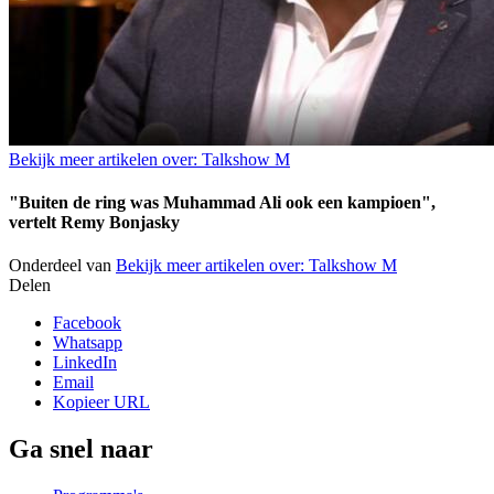
Bekijk meer artikelen over:
Talkshow M
"Buiten de ring was Muhammad Ali ook een kampioen",
vertelt Remy Bonjasky
Onderdeel van
Bekijk meer artikelen over:
Talkshow M
Delen
Facebook
Whatsapp
LinkedIn
Email
Kopieer URL
Ga snel naar