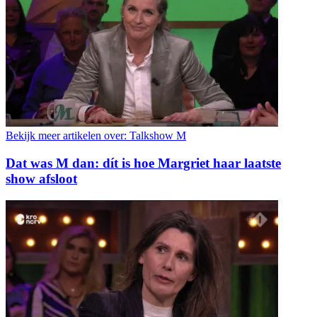
Bekijk meer artikelen over:
Talkshow M
Dat was M dan: dít is hoe Margriet haar laatste
show afsloot