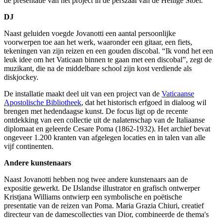
de presentatie van het project in de perszaal van de Heilige Stoel.
DJ
Naast geluiden voegde Jovanotti een aantal persoonlijke
voorwerpen toe aan het werk, waaronder een gitaar, een fiets,
tekeningen van zijn reizen en een gouden discobal. “Ik vond het een
leuk idee om het Vaticaan binnen te gaan met een discobal”, zegt de
muzikant, die na de middelbare school zijn kost verdiende als
diskjockey.
De installatie maakt deel uit van een project van de
Vaticaanse
Apostolische Bibliotheek
, dat het historisch erfgoed in dialoog wil
brengen met hedendaagse kunst. De focus ligt op de recente
ontdekking van een collectie uit de nalatenschap van de Italiaanse
diplomaat en geleerde Cesare Poma (1862-1932). Het archief bevat
ongeveer 1.200 kranten van afgelegen locaties en in talen van alle
vijf continenten.
Andere kunstenaars
Naast Jovanotti hebben nog twee andere kunstenaars aan de
expositie gewerkt. De IJslandse illustrator en grafisch ontwerper
Kristjana Williams ontwierp een symbolische en poëtische
presentatie van de reizen van Poma. Maria Grazia Chiuri, creatief
directeur van de damescollecties van Dior, combineerde de thema's