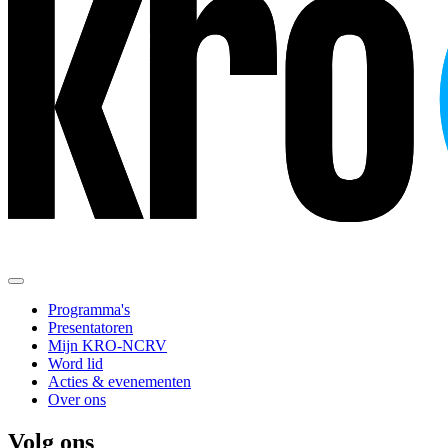
Programma's
Presentatoren
Mijn KRO-NCRV
Word lid
Acties & evenementen
Over ons
Volg ons