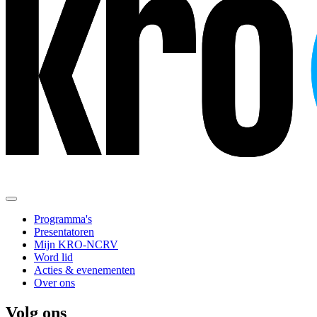
Programma's
Presentatoren
Mijn KRO-NCRV
Word lid
Acties & evenementen
Over ons
Volg ons