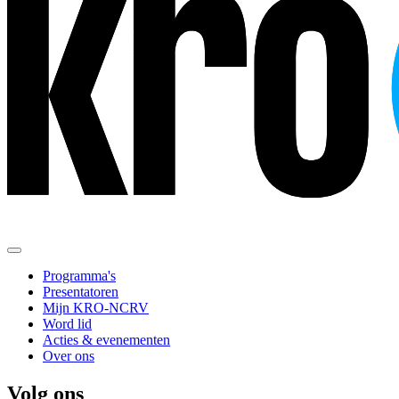
Programma's
Presentatoren
Mijn KRO-NCRV
Word lid
Acties & evenementen
Over ons
Volg ons