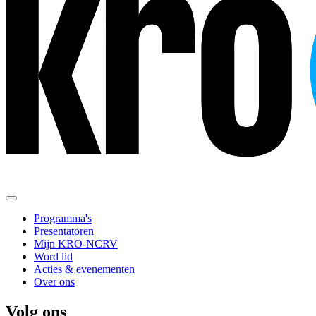
Programma's
Presentatoren
Mijn KRO-NCRV
Word lid
Acties & evenementen
Over ons
Volg ons