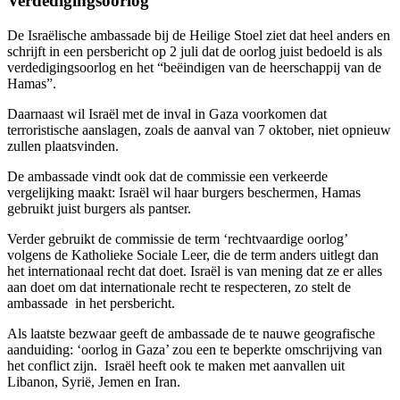
Verdedigingsoorlog
De Israëlische ambassade bij de Heilige Stoel ziet dat heel anders en
schrijft in een persbericht op 2 juli dat de oorlog juist bedoeld is als
verdedigingsoorlog en het “beëindigen van de heerschappij van de
Hamas”.
Daarnaast wil Israël met de inval in Gaza voorkomen dat
terroristische aanslagen, zoals de aanval van 7 oktober, niet opnieuw
zullen plaatsvinden.
De ambassade vindt ook dat de commissie een verkeerde
vergelijking maakt: Israël wil haar burgers beschermen, Hamas
gebruikt juist burgers als pantser.
Verder gebruikt de commissie de term ‘rechtvaardige oorlog’
volgens de Katholieke Sociale Leer, die de term anders uitlegt dan
het internationaal recht dat doet. Israël is van mening dat ze er alles
aan doet om dat internationale recht te respecteren, zo stelt de
ambassade in het persbericht.
Als laatste bezwaar geeft de ambassade de te nauwe geografische
aanduiding: ‘oorlog in Gaza’ zou een te beperkte omschrijving van
het conflict zijn. Israël heeft ook te maken met aanvallen uit
Libanon, Syrië, Jemen en Iran.