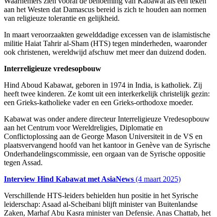
Waarnemers zien vooral de benoeming van Kabawat als een teken
aan het Westen dat Damascus bereid is zich te houden aan normen
van religieuze tolerantie en gelijkheid.
In maart veroorzaakten gewelddadige excessen van de islamistische
militie Haiat Tahrir al-Sham (HTS) tegen minderheden, waaronder
ook christenen, wereldwijd afschuw met meer dan duizend doden.
Interreligieuze vredesopbouw
Hind Aboud Kabawat, geboren in 1974 in India,
is katholiek. Zij
heeft twee kinderen. Ze komt uit een interkerkelijk christelijk gezin:
een Grieks-katholieke vader en een Grieks-orthodoxe moeder.
Kabawat was onder andere directeur Interreligieuze Vredesopbouw
aan het Centrum voor Wereldreligies, Diplomatie en
Conflictoplossing aan de George Mason Universiteit in de VS en
plaatsvervangend hoofd van het kantoor in Genève van de Syrische
Onderhandelingscommissie, een orgaan van de Syrische oppositie
tegen Assad.
Interview Hind Kabawat met AsiaNews
(4 maart 2025)
Verschillende HTS-leiders behielden hun positie in het Syrische
leiderschap: Asaad al-Scheibani blijft minister van Buitenlandse
Zaken, Marhaf Abu Kasra minister van Defensie. Anas Chattab, het