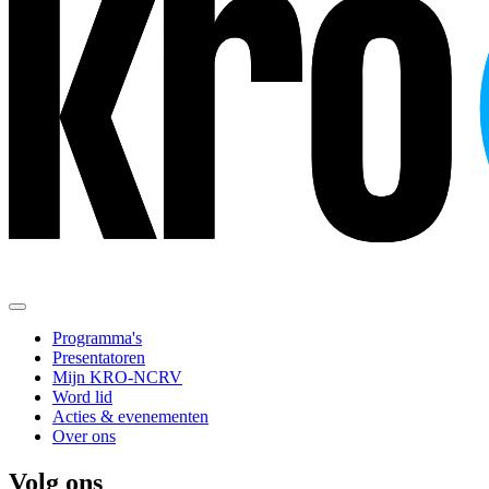
Programma's
Presentatoren
Mijn KRO-NCRV
Word lid
Acties & evenementen
Over ons
Volg ons