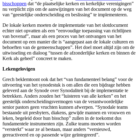
bisschoppen
dat “de plaatselijke kerken en kerkelijke verenigingen”
nu verplicht zijn om de aanwijzingen van het document op de weg
van “geestelijke onderscheiding en beslissing” te implementeren.
De lokale kerken moeten de implementatie van het slotdocument
echter niet opvatten als een “eenvoudige toepassing van richtlijnen
van bovenaf”, maar als een proces van het ontvangen van het
document op een manier die is “aangepast aan de lokale culturen en
behoeften van de gemeenschappen”. Het doel moet altijd zijn om de
uitwisseling en dialoog “tussen de afzonderlijke kerken en binnen de
Kerk als geheel” concreet te maken.
Lekengelovigen
Grech beklemtoont ook dat het “van fundamenteel belang” voor de
uitvoering van het synodestuk is om allen die een bijdrage hebben
geleverd aan de Synode over Synodaliteit bij de implementatie te
betrekken. Anders zouden het “luisteren van alle kerken” en het
geestelijk onderscheidingsvermogen van de verantwoordelijke
senior pastors geen vruchten kunnen afwerpen. “Synodale teams
bestaande uit presbyters, diakens, gewijde mannen en vrouwen en
leken, begeleid door hun bisschop” zullen in de toekomst dus
fundamentele instrumenten zijn. Zulke teams moeten worden
“versterkt” waar ze al bestaan, maar anders “vernieuwd,
gereactiveerd en op passende wijze geïntegreerd”.