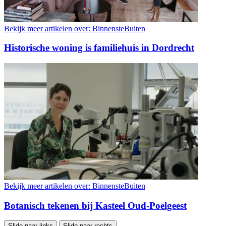
Bekijk meer artikelen over:
BinnensteBuiten
Historische woning is familiehuis in Dordrecht
Bekijk meer artikelen over:
BinnensteBuiten
Botanisch tekenen bij Kasteel Oud-Poelgeest
Slide naar links
Slide naar rechts