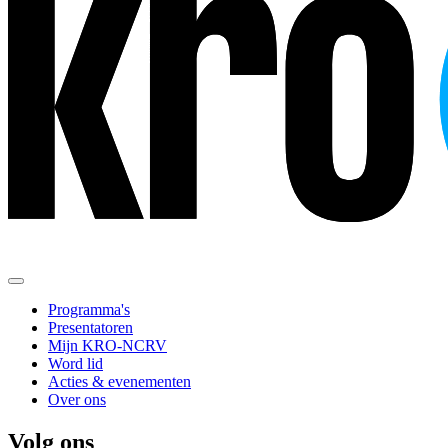
Programma's
Presentatoren
Mijn KRO-NCRV
Word lid
Acties & evenementen
Over ons
Volg ons