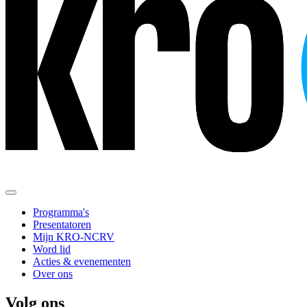
Programma's
Presentatoren
Mijn KRO-NCRV
Word lid
Acties & evenementen
Over ons
Volg ons