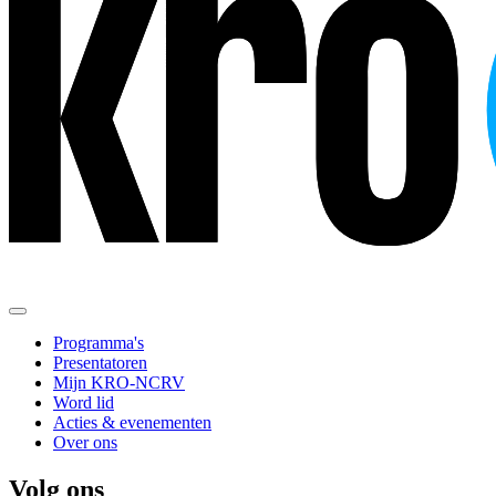
Programma's
Presentatoren
Mijn KRO-NCRV
Word lid
Acties & evenementen
Over ons
Volg ons