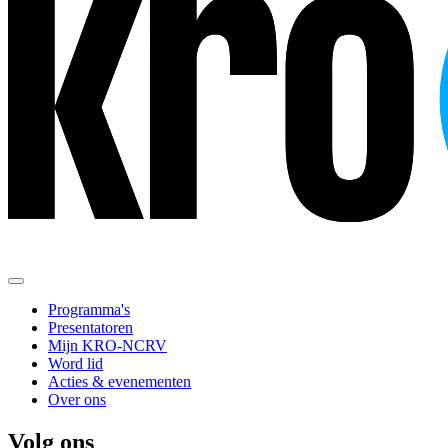
Programma's
Presentatoren
Mijn KRO-NCRV
Word lid
Acties & evenementen
Over ons
Volg ons