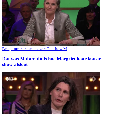
Bekijk meer artikelen over:
Talkshow M
Dat was M dan: dít is hoe Margriet haar laatste
show afsloot