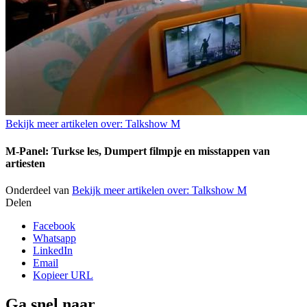
Bekijk meer artikelen over:
Talkshow M
M-Panel: Turkse les, Dumpert filmpje en misstappen van
artiesten
Onderdeel van
Bekijk meer artikelen over:
Talkshow M
Delen
Facebook
Whatsapp
LinkedIn
Email
Kopieer URL
Ga snel naar