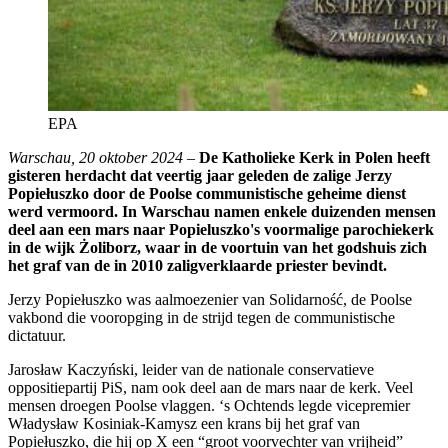
EPA
Warschau, 20 oktober 2024
–
De Katholieke Kerk in Polen heeft
gisteren herdacht dat veertig jaar geleden de zalige Jerzy
Popiełuszko door de Poolse communistische geheime dienst
werd vermoord. In Warschau namen enkele duizenden mensen
deel aan een mars naar Popieluszko's voormalige parochiekerk
in de wijk Żoliborz, waar in de voortuin van het godshuis zich
het graf van de in 2010 zaligverklaarde priester bevindt.
Jerzy Popiełuszko was aalmoezenier van Solidarność, de Poolse
vakbond die vooropging in de strijd tegen de communistische
dictatuur.
Jarosław Kaczyński, leider van de nationale conservatieve
oppositiepartij PiS, nam ook deel aan de mars naar de kerk. Veel
mensen droegen Poolse vlaggen. ‘s Ochtends legde vicepremier
Władysław Kosiniak-Kamysz een krans bij het graf van
Popiełuszko, die hij op X een “groot voorvechter van vrijheid”