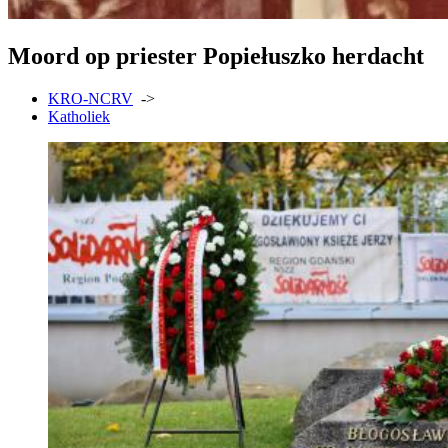
Moord op priester Popiełuszko herdacht
KRO-NCRV
->
Katholiek