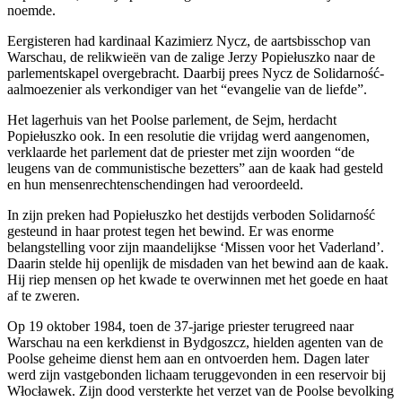
noemde.
Eergisteren had kardinaal Kazimierz Nycz, de aartsbisschop van
Warschau, de relikwieën van de zalige Jerzy Popiełuszko naar de
parlementskapel overgebracht. Daarbij prees Nycz de Solidarność-
aalmoezenier als verkondiger van het “evangelie van de liefde”.
Het lagerhuis van het Poolse parlement, de Sejm, herdacht
Popiełuszko ook. In een resolutie die vrijdag werd aangenomen,
verklaarde het parlement dat de priester met zijn woorden “de
leugens van de communistische bezetters” aan de kaak had gesteld
en hun mensenrechtenschendingen had veroordeeld.
In zijn preken had Popiełuszko het destijds verboden Solidarność
gesteund in haar protest tegen het bewind. Er was enorme
belangstelling voor zijn maandelijkse ‘Missen voor het Vaderland’.
Daarin stelde hij openlijk de misdaden van het bewind aan de kaak.
Hij riep mensen op het kwade te overwinnen met het goede en haat
af te zweren.
Op 19 oktober 1984, toen de 37-jarige priester terugreed naar
Warschau na een kerkdienst in Bydgoszcz, hielden agenten van de
Poolse geheime dienst hem aan en ontvoerden hem. Dagen later
werd zijn vastgebonden lichaam teruggevonden in een reservoir bij
Włocławek. Zijn dood versterkte het verzet van de Poolse bevolking