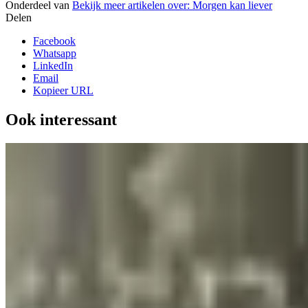
Onderdeel van
Bekijk meer artikelen over:
Morgen kan liever
Delen
Facebook
Whatsapp
LinkedIn
Email
Kopieer URL
Ook interessant