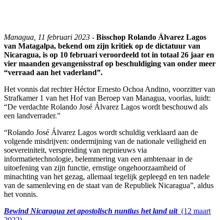
Managua, 11 februari 2023 -
Bisschop Rolando Álvarez Lagos
van Matagalpa, bekend om zijn kritiek op de dictatuur van
Nicaragua, is op 10 februari veroordeeld tot in totaal 26 jaar en
vier maanden gevangenisstraf op beschuldiging van onder meer
“verraad aan het vaderland”.
Het vonnis dat rechter Héctor Ernesto Ochoa Andino, voorzitter van
Strafkamer 1 van het Hof van Beroep van Managua, voorlas, luidt:
“De verdachte Rolando José Álvarez Lagos wordt beschouwd als
een landverrader.”
“Rolando José Álvarez Lagos wordt schuldig verklaard aan de
volgende misdrijven: ondermijning van de nationale veiligheid en
soevereiniteit, verspreiding van nepnieuws via
informatietechnologie, belemmering van een ambtenaar in de
uitoefening van zijn functie, ernstige ongehoorzaamheid of
minachting van het gezag, allemaal tegelijk gepleegd en ten nadele
van de samenleving en de staat van de Republiek Nicaragua”, aldus
het vonnis.
Bewind Nicaragua zet apostolisch nuntius het land uit
(12 maart
2022)