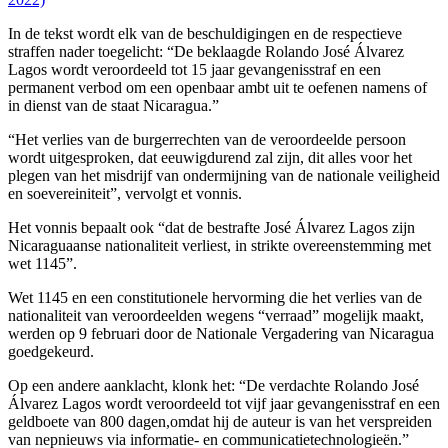
In de tekst wordt elk van de beschuldigingen en de respectieve
straffen nader toegelicht: “De beklaagde Rolando José Álvarez
Lagos wordt veroordeeld tot 15 jaar gevangenisstraf en een
permanent verbod om een openbaar ambt uit te oefenen namens of
in dienst van de staat Nicaragua.”
“Het verlies van de burgerrechten van de veroordeelde persoon
wordt uitgesproken, dat eeuwigdurend zal zijn, dit alles voor het
plegen van het misdrijf van ondermijning van de nationale veiligheid
en soevereiniteit”, vervolgt et vonnis.
Het vonnis bepaalt ook “dat de bestrafte José Álvarez Lagos zijn
Nicaraguaanse nationaliteit verliest, in strikte overeenstemming met
wet 1145”.
Wet 1145 en een constitutionele hervorming die het verlies van de
nationaliteit van veroordeelden wegens “verraad” mogelijk maakt,
werden op 9 februari door de Nationale Vergadering van Nicaragua
goedgekeurd.
Op een andere aanklacht, klonk het: “De verdachte Rolando José
Álvarez Lagos wordt veroordeeld tot vijf jaar gevangenisstraf en een
geldboete van 800 dagen,omdat hij de auteur is van het verspreiden
van nepnieuws via informatie- en communicatietechnologieën.”