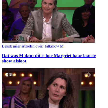
Bekijk meer artikelen over:
Talkshow M
Dat was M dan: dít is hoe Margriet haar laatste
show afsloot