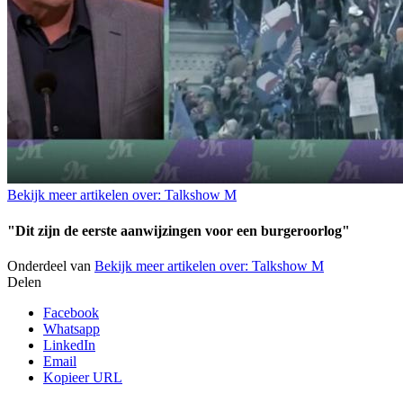
Bekijk meer artikelen over:
Talkshow M
"Dit zijn de eerste aanwijzingen voor een burgeroorlog"
Onderdeel van
Bekijk meer artikelen over:
Talkshow M
Delen
Facebook
Whatsapp
LinkedIn
Email
Kopieer URL