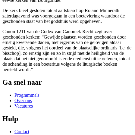
eewse kerken van Bourgondië.
De kerk bleef gesloten totdat aartsbisschop Roland Minnerath
zaterdagavond was voorgegaan in een boeteviering waardoor de
geschonden staat van het godshuis werd opgeheven.
Canon 1211 van de Codex van Canoniek Recht zegt over
geschonden kerken: “Gewijde plaatsen worden geschonden door
ernstig kwetsende daden, met ergernis van de gelovigen aldaar
gesteld, die, volgens het oordeel van de plaatselijke ordinaris [i.c. de
bisschop], zo ernstig zijn en zo in strijd met de heiligheid van de
plaats dat het niet geoorloofd is er de eredienst uit te oefenen, totdat
de schending in een boeteritus volgens de liturgische boeken
hersteld wordt.”
Ga snel naar
Programma's
Over ons
Vacatures
Hulp
Contact