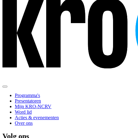
Programma's
Presentatoren
Mijn KRO-NCRV
Word lid
Acties & evenementen
Over ons
Volg ons