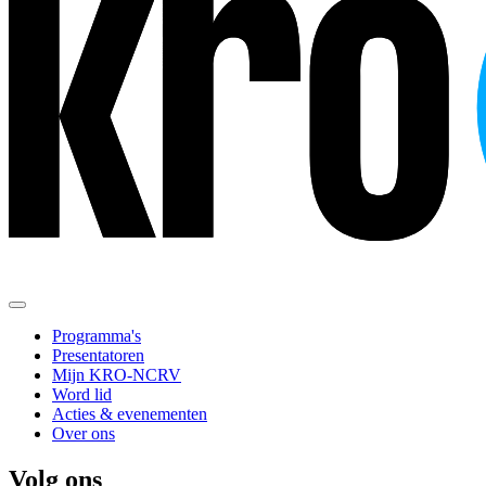
Programma's
Presentatoren
Mijn KRO-NCRV
Word lid
Acties & evenementen
Over ons
Volg ons