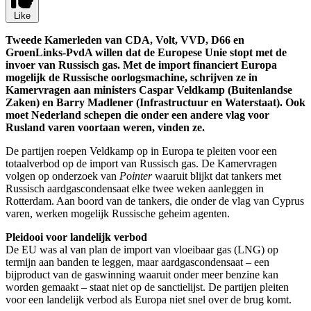
Like
Tweede Kamerleden van CDA, Volt, VVD, D66 en
GroenLinks-PvdA willen dat de Europese Unie stopt met de
invoer van Russisch gas. Met de import financiert Europa
mogelijk de Russische oorlogsmachine, schrijven ze in
Kamervragen aan ministers Caspar Veldkamp (Buitenlandse
Zaken) en Barry Madlener (Infrastructuur en Waterstaat). Ook
moet Nederland schepen die onder een andere vlag voor
Rusland varen voortaan weren, vinden ze.
De partijen roepen Veldkamp op in Europa te pleiten voor een
totaalverbod op de import van Russisch gas.
De Kamervragen
volgen op onderzoek van
Pointer
waaruit blijkt dat tankers met
Russisch aardgascondensaat elke twee weken aanleggen in
Rotterdam. Aan boord van de tankers, die onder de vlag van Cyprus
varen, werken mogelijk Russische geheim agenten.
Pleidooi voor landelijk verbod
De EU was al van plan de import van vloeibaar gas (LNG) op
termijn aan banden te leggen, maar aardgascondensaat – een
bijproduct van de gaswinning waaruit onder meer benzine kan
worden gemaakt – staat niet op de sanctielijst. De partijen pleiten
voor een landelijk verbod als Europa niet snel over de brug komt.