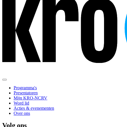
Programma's
Presentatoren
Mijn KRO-NCRV
Word lid
Acties & evenementen
Over ons
Volg ons