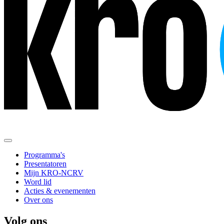
Programma's
Presentatoren
Mijn KRO-NCRV
Word lid
Acties & evenementen
Over ons
Volg ons