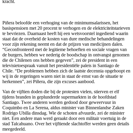
kracht.
Piñera beloofde een verhoging van de minimumsalarissen, het
basispensioen met 20 procent te verhogen en de elektriciteitstarieven
te bevriezen. Daarnaast heeft hij een wetsvoorstel ingediend waarin
staat dat de overheid de kosten van dure medische behandelingen
voor zijn rekening neemt en dat de prijzen van medicijnen dalen.
“Geconfronteerd met de legitieme behoeften en sociale vragen van
de burgers, hebben we nederig de boodschap in ontvangst genomen
die de Chilenen ons hebben gegeven”, zei de president in een
televisietoespraak vanuit het presidentiële paleis in Santiago de
Chile. “De problemen hebben zich de laatste decennia opgehoopt en
wij in de regeringen waren niet in staat de ernst van de situatie te
herkennen”, zei Piñera, die zijn excuses aanbood.
Van de vijftien doden die bij de protesten vielen, stierven er elf
tijdens branden in geplunderde supermarkten in de hoofdstad
Santiago. Twee anderen werden gedood door geweervuur ​​in
Coquimbo en La Serena, aldus minister van Binnenlandse Zaken
Rodrigo Ubilla dinsdag. Wie de schoten afvuurde, zei de minister
niet. Een andere man werd geraakt door een militair voertuig in de
stad Talcahuano. Over het vijftiende slachtoffer werden geen details
meegedeeld.