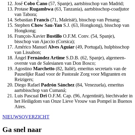
José
Cobo Cano
(57, Spanje), aartsbisschop van Madrid;
Protase
Rugambwa
(63, Tanzania), aartsbisschop-coadjutor
van Tabora;
Sebastian
Francis
(71, Maleisië), bisschop van Penang;
Stephen
Chow Sau-Yan
S.J. (63, Hongkong), bisschop van
Hongkong;
François-Xavier
Bustillo
O.F.M. Conv.
(54, Spanje),
bisschop van Ajaccio (Corsica);
Américo Manuel
Alves Aguiar
(49, Portugal), hulpbisschop
van Lissabon;
Ángel
Fernández Artime
S.D.B. (62, Spanje), algemeen-
overste van de Salesianen van Don Bosco;
Agostino
Marchetto
(82, Italië), emeritus secretaris van de
Pauselijke Raad voor de Pastorale Zorg voor Migranten en
Reizigers;
Diego Rafael
Padrón Sánchez
(84, Venezuela), emeritus
aartsbisschop van Cumaná;
Luis Pascual
Dri
O.F.M. Cap. (96, Argentinië), biechtvader in
het Heiligdom van Onze Lieve Vrouw van Pompeï in Buenos
Aires.
NIEUWSOVERZICHT
Ga snel naar