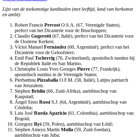
Lijst van de toekomstige kardinalen (met leeftijd, land van herkomst
en ambt):
Robert Francis
Prevost
O.S.A. (67, Verenigde Staten),
prefect van het Dicasterie voor de Bisschoppen;
Claudio
Gugerotti
(67, Italië), prefect van het Dicasterie voor
de Oosterse Kerken;
Víctor Manuel
Fernández
(60, Argentinië), prefect van het
Dicasterie voor de Geloofsleer;
Emil Paul
Tscherrig
(76, Zwitserland), apostolisch nuntius bij
de Republiek Italië en San Marino.
Christophe Louis Yves Georges
Pierre
(77, Frankrijk),
apostolisch nuntius in de Verenigde Staten;
Pierbattista
Pizzaballa
O.F.M. (58, Italië), Latijns patriarch
van Jeruzalem;
Stephen
Brislin
(66, Zuid-Afrika), aartsbisschop van
Kaapstad;
Ángel Sixto
Rossi
S.J. (64, Argentinië), aartsbisschop van
Córdoba;
Luis José
Rueda Aparicio
(61, Colombia), aartsbisschop van
Bogotá;
Grzegorz
Ryś
(59, Polen), aartsbisschop van Łódź;
Stephen Ameyu Martin
Mulla
(59, Zuid-Soedan),
aartsbisschop van Juba;