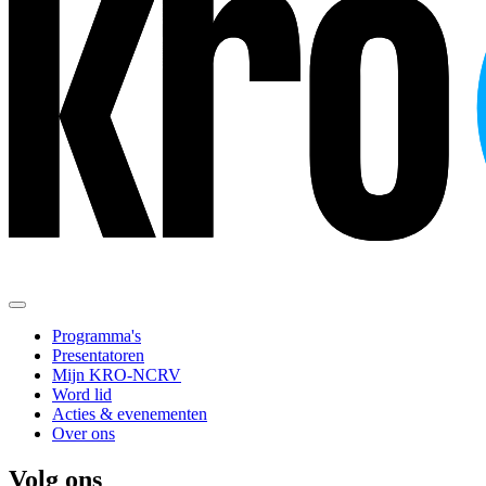
Programma's
Presentatoren
Mijn KRO-NCRV
Word lid
Acties & evenementen
Over ons
Volg ons