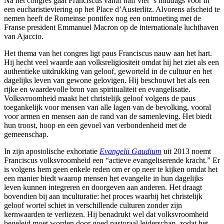
Na het congres gaat Franciscus vanaf half vier ’s middags voor in
een eucharistieviering op het Place d’Austerlitz. Alvorens afscheid te
nemen heeft de Romeinse pontifex nog een ontmoeting met de
Franse president Emmanuel Macron op de internationale luchthaven
van Ajaccio.
Het thema van het congres ligt paus Franciscus nauw aan het hart.
Hij hecht veel waarde aan volksreligiositeit omdat hij het ziet als een
authentieke uitdrukking van geloof, geworteld in de cultuur en het
dagelijks leven van gewone gelovigen. Hij beschouwt het als een
rijke en waardevolle bron van spiritualiteit en evangelisatie.
Volksvroomheid maakt het christelijk geloof volgens de paus
toegankelijk voor mensen van alle lagen van de bevolking, vooral
voor armen en mensen aan de rand van de samenleving. Het biedt
hun troost, hoop en een gevoel van verbondenheid met de
gemeenschap.
In zijn apostolische exhortatie
Evangelii Gaudium
uit 2013 noemt
Franciscus volksvroomheid een “actieve evangeliserende kracht.” Er
is volgens hem geen enkele reden om er op neer te kijken omdat het
een manier biedt waarop mensen het evangelie in hun dagelijks
leven kunnen integreren en doorgeven aan anderen. Het draagt
bovendien bij aan inculturatie: het proces waarbij het christelijk
geloof wortel schiet in verschillende culturen zonder zijn
kernwaarden te verliezen. Hij benadrukt wel dat volksvroomheid
begeleid moet worden door goed pastoraal leiderschap, zodat het