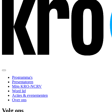
Programma's
Presentatoren
Mijn KRO-NCRV
Word lid
Acties & evenementen
Over ons
Volg ons