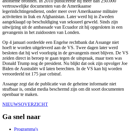
anonieme bronnen. In 2010 publiceerde hij meer dan 250.000
vertrouwelijke documenten van de Amerikaanse
legerinlichtingendienst, onder meer over Amerikaanse militaire
activiteiten in Irak en Afghanistan. Later werd hij in Zweden
aangeklaagd op beschuldiging van seksueel geweld. Sinds zijn
uitwijzing uit de ambassade van Ecuador zit hij opgesloten in een
gevangenis in het zuidoosten van Londen.
Op 4 januari oordeelde een Engelse rechtbank dat Assange niet
hoeft te worden uitgeleverd aan de VS. Twee dagen later werd
besloten dat hij wel voorlopig in de gevangenis moet blijven. De VS
zeiden direct in beroep te gaan tegen de uitspraak, maar toen was
Donald Trump nog de president. Nu blijkt dat ook zijn opvolger Joe
Biden de Australiër wil laten berechten. In de VS kan hij worden
veroordeeld tot 175 jaar celstraf.
Assange zegt dat de publicatie van de geheime informatie niet
strafbaar is, omdat media beschermd zijn om dit soort documenten
openbaar te maken.
NIEUWSOVERZICHT
Ga snel naar
Programma's