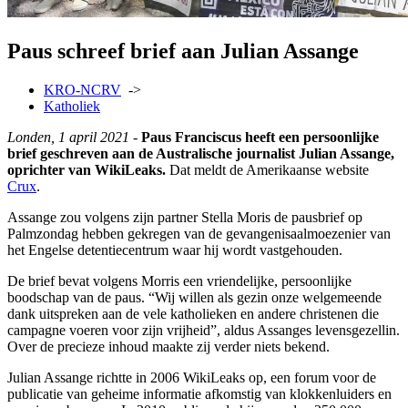
Paus schreef brief aan Julian Assange
KRO-NCRV
->
Katholiek
Londen, 1 april 2021 -
Paus Franciscus heeft een persoonlijke
brief geschreven aan de Australische journalist Julian Assange,
oprichter van WikiLeaks.
Dat meldt de Amerikaanse website
Crux
.
Assange zou volgens zijn partner Stella Moris de pausbrief op
Palmzondag hebben gekregen van de gevangenisaalmoezenier van
het Engelse detentiecentrum waar hij wordt vastgehouden.
De brief bevat volgens Morris een vriendelijke, persoonlijke
boodschap van de paus. “Wij willen als gezin onze welgemeende
dank uitspreken aan de vele katholieken en andere christenen die
campagne voeren voor zijn vrijheid”, aldus Assanges levensgezellin.
Over de precieze inhoud maakte zij verder niets bekend.
Julian Assange richtte in 2006 WikiLeaks op, een forum voor de
publicatie van geheime informatie afkomstig van klokkenluiders en