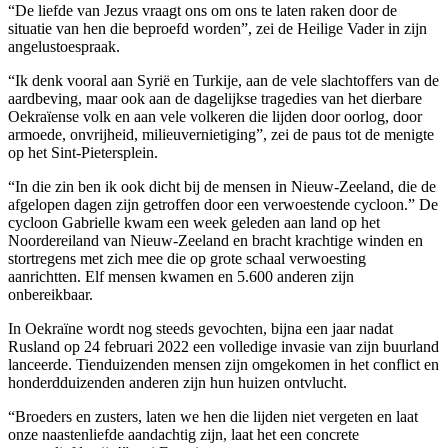
“De liefde van Jezus vraagt ons om ons te laten raken door de
situatie van hen die beproefd worden”, zei de Heilige Vader in zijn
angelustoespraak.
“Ik denk vooral aan Syrië en Turkije, aan de vele slachtoffers van de
aardbeving, maar ook aan de dagelijkse tragedies van het dierbare
Oekraïense volk en aan vele volkeren die lijden door oorlog, door
armoede, onvrijheid, milieuvernietiging”, zei de paus tot de menigte
op het Sint-Pietersplein.
“In die zin ben ik ook dicht bij de mensen in Nieuw-Zeeland, die de
afgelopen dagen zijn getroffen door een verwoestende cycloon.” De
cycloon Gabrielle kwam een week geleden aan land op het
Noordereiland van Nieuw-Zeeland en bracht krachtige winden en
stortregens met zich mee die op grote schaal verwoesting
aanrichtten. Elf mensen kwamen en 5.600 anderen zijn
onbereikbaar.
In Oekraïne wordt nog steeds gevochten, bijna een jaar nadat
Rusland op 24 februari 2022 een volledige invasie van zijn buurland
lanceerde. Tienduizenden mensen zijn omgekomen in het conflict en
honderdduizenden anderen zijn hun huizen ontvlucht.
“Broeders en zusters, laten we hen die lijden niet vergeten en laat
onze naastenliefde aandachtig zijn, laat het een concrete