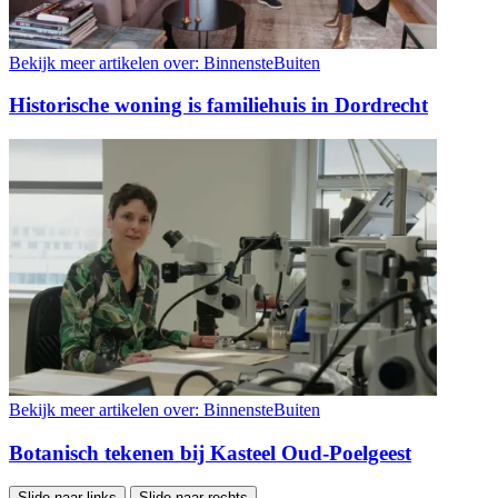
Bekijk meer artikelen over:
BinnensteBuiten
Historische woning is familiehuis in Dordrecht
Bekijk meer artikelen over:
BinnensteBuiten
Botanisch tekenen bij Kasteel Oud-Poelgeest
Slide naar links
Slide naar rechts