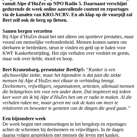
vanuit Alpe d’HuZes op NPO Radio 5. Daarnaast verschijnt
gedurende de week online aanvullende content en reportages
via de kanalen van KRO-NCRV. En als klap op de vuurpijl zal
Bert zelf ook de berg op fietsen.
Samen bergen verzetten
Bij Alpe d’HuZes draait het niet alleen om sportieve prestaties, maar
vooral om menselijke verbondenheid. Mensen komen samen om
dierbaren te herdenken, steun te vinden en geld op te halen voor
KWF Kankerbestrijding. Het zijn verhalen over verdriet en gemis,
maar ook over liefde, moed en hoop.
Bert Kranenbarg, presentator
BertOp5
:
“Kanker is een
afschuwelijke ziekte, maar het bijzondere is dat juist die ziekte
mensen bij Alpe d’HuZes met elkaar in verbinding brengt.
Deelnemers, vrijwilligers, organisatoren, artiesten, allemaal mensen
die belangeloos iets voor een ander doen. Dat inspireert mij iedere
keer weer als ik bij Alpe d’HuZes ben om er radio te maken. Al die
verhalen raken me, maar geven me ook de kans om meer te
relativeren en bewuster te genieten van de dingen die goed gaan.”
Een bijzondere week
De week begint met ontmoetingen in het bergdorp en reportages
achter de schermen bij deelnemers en vrijwilligers. In de dagen
daarna volgen gesprekken met mensen die leven met kanker,