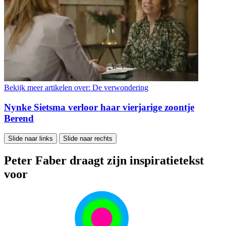
Bekijk meer artikelen over:
De verwondering
Nynke Sietsma verloor haar vierjarige zoontje
Berend
Slide naar links
Slide naar rechts
Peter Faber draagt zijn inspiratietekst
voor