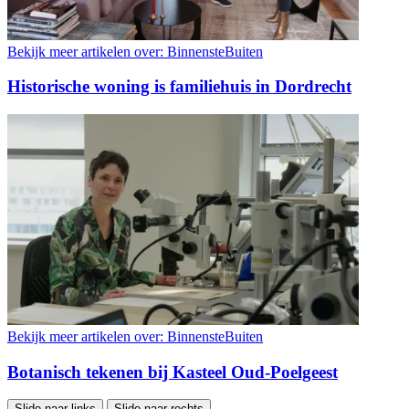
Bekijk meer artikelen over:
BinnensteBuiten
Historische woning is familiehuis in Dordrecht
Bekijk meer artikelen over:
BinnensteBuiten
Botanisch tekenen bij Kasteel Oud-Poelgeest
Slide naar links
Slide naar rechts