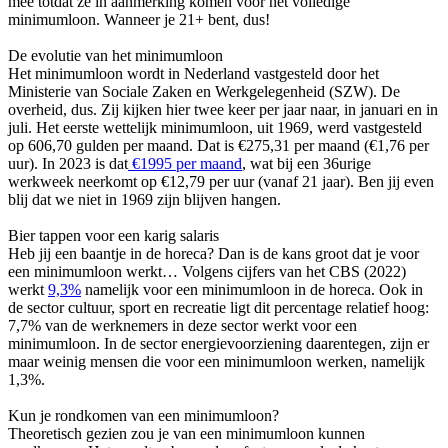
mee totdat ze in aanmerking komen voor het volledige
minimumloon. Wanneer je 21+ bent, dus!
De evolutie van het minimumloon
Het minimumloon wordt in Nederland vastgesteld door het
Ministerie van Sociale Zaken en Werkgelegenheid (SZW). De
overheid, dus. Zij kijken hier twee keer per jaar naar, in januari en in
juli. Het eerste wettelijk minimumloon, uit 1969, werd vastgesteld
op 606,70 gulden per maand. Dat is €275,31 per maand (€1,76 per
uur). In 2023 is dat
€1995 per maand
, wat bij een 36urige
werkweek neerkomt op €12,79 per uur (vanaf 21 jaar). Ben jij even
blij dat we niet in 1969 zijn blijven hangen.
Bier tappen voor een karig salaris
Heb jij een baantje in de horeca? Dan is de kans groot dat je voor
een minimumloon werkt… Volgens cijfers van het CBS (2022)
werkt
9,3%
namelijk voor een minimumloon in de horeca. Ook in
de sector cultuur, sport en recreatie ligt dit percentage relatief hoog:
7,7% van de werknemers in deze sector werkt voor een
minimumloon. In de sector energievoorziening daarentegen, zijn er
maar weinig mensen die voor een minimumloon werken, namelijk
1,3%.
Kun je rondkomen van een minimumloon?
Theoretisch gezien zou je van een minimumloon kunnen