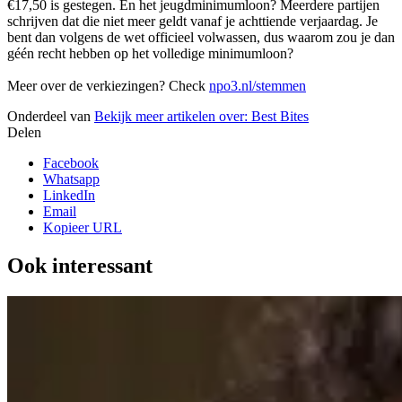
€17,50 is gestegen. En het jeugdminimumloon? Meerdere partijen
schrijven dat die niet meer geldt vanaf je achttiende verjaardag. Je
bent dan volgens de wet officieel volwassen, dus waarom zou je dan
géén recht hebben op het volledige minimumloon?
Meer over de verkiezingen? Check
npo3.nl/stemmen
Onderdeel van
Bekijk meer artikelen over:
Best Bites
Delen
Facebook
Whatsapp
LinkedIn
Email
Kopieer URL
Ook interessant