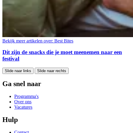
Bekijk meer artikelen over:
Best Bites
Dít zijn de snacks die je moet meenemen naar een
festival
Slide naar links
Slide naar rechts
Ga snel naar
Programma's
Over ons
Vacatures
Hulp
Contact