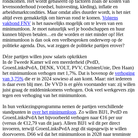
rondkomen. Het wordt gebaseerd op factoren zoals de kosten van
levensonderhoud (voedsel, huisvesting, kleding), inflatie en
arbeidsmarktcondities. Maar omdat alles duurder wordt, is het niet
altijd even gemakkelijk om hiervan rond te komen.
Volgens
vakbond FNV
is het nauwelijks mogelijk om te leven van een
minimumloon. Je moet natuurlijk wel je boodschappen en huur
kunnen blijven betalen…en die worden er niet minder op! Het
minimumloon is dan ook een veelbesproken onderwerp op de
politieke agenda. Dus, wat zeggen de politieke partijen erover?
Déze partijen willen jouw salaris opkrikken
In de Tweede Kamer wil een meerderheid (PvdD,
GroenLinksPvdA, DENK, VOLT, PVV, ChristenUnie, Den Haan)
het minimumloon verhogen met 1,7%. Dat is bovenop de
verhoging
van 3,75%
die er in 2024 sowieso al aan komt. Maar: niet iedereen
is daar even blij mee. De VVD is er géén voorstander van: zij willen
juist graag de middeninkomens verhogen. Ook veel werkgevers zijn
tegen een verhoging van het minimumloon.
In hun verkiezingsprogramma nemen de partijen verschillende
standpunten in
over het minimumloon
. Zo willen BIJ1, PvdD en
GroenLinksPvdA het bijvoorbeeld verhogen naar €16 per uur
(versus de €12,79 van dit jaar). Alleen BIJ1 wil dit per direct
invoeren, terwijl GroenLinksPvdA zegt dit stapsgewijs te willen
doorvoeren. D66 wil dat het minimumloon in 2028 naar tenminste