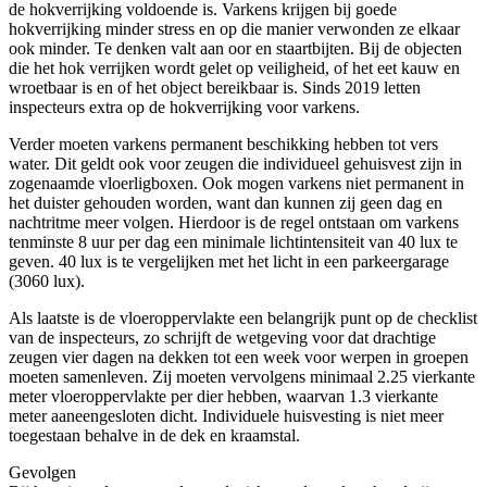
de hokverrijking voldoende is. Varkens krijgen bij goede
hokverrijking minder stress en op die manier verwonden ze elkaar
ook minder. Te denken valt aan oor en staartbijten. Bij de objecten
die het hok verrijken wordt gelet op veiligheid, of het eet kauw en
wroetbaar is en of het object bereikbaar is. Sinds 2019 letten
inspecteurs extra op de hokverrijking voor varkens.
Verder moeten varkens permanent beschikking hebben tot vers
water. Dit geldt ook voor zeugen die individueel gehuisvest zijn in
zogenaamde vloerligboxen. Ook mogen varkens niet permanent in
het duister gehouden worden, want dan kunnen zij geen dag en
nachtritme meer volgen. Hierdoor is de regel ontstaan om varkens
tenminste 8 uur per dag een minimale lichtintensiteit van 40 lux te
geven. 40 lux is te vergelijken met het licht in een parkeergarage
(3060 lux).
Als laatste is de vloeroppervlakte een belangrijk punt op de checklist
van de inspecteurs, zo schrijft de wetgeving voor dat drachtige
zeugen vier dagen na dekken tot een week voor werpen in groepen
moeten samenleven. Zij moeten vervolgens minimaal 2.25 vierkante
meter vloeroppervlakte per dier hebben, waarvan 1.3 vierkante
meter aaneengesloten dicht. Individuele huisvesting is niet meer
toegestaan behalve in de dek en kraamstal.
Gevolgen