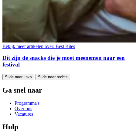
Bekijk meer artikelen over:
Best Bites
Dít zijn de snacks die je moet meenemen naar een
festival
Slide naar links
Slide naar rechts
Ga snel naar
Programma's
Over ons
Vacatures
Hulp