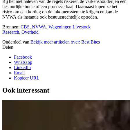
Bij het niet naleven van de regels riskeren de varkenshouderijen een
bestuurlijke boete of een procesverbaal. Daarnaast lopen ze het
risico om een korting op de inkomenssteun te krijgen en kan de
NVWA als instantie ook bestuursrechtelijk optreden.
Bronnen:
CBS
,
NVWA
,
Wageningen Livestock
Research
,
Overheid
Onderdeel van
Bekijk meer artikelen over:
Best Bites
Delen
Facebook
Whatsapp
LinkedIn
Email
Kopieer URL
Ook interessant