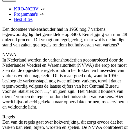
KRO-NCRV
->
Programma's
->
Best Bites
Een doorsnee varkenshouder had in 1950 nog 7 varkens,
tegenwoordig ligt het gemiddelde op 3400. Een stijging van ruim 48
duizend procent. Dit vraagt om regelgeving, maar wat is de huidige
stand van zaken qua regels rondom het huisvesten van varkens?
NVWA
In Nederland worden de varkenshouderijen gecontroleerd door de
Nederlandse Voedsel en Warenautoriteit (NVWA) die erop toe moet
zien dat de opgestelde regels rondom het fokken en huisvesten van
varkens worden nageleefd.
Dit is maar goed ook, want in 1950
besloeg de varkensstapel nog twee miljoen varkens, terwijl dat er
tegenwoordig volgens de laatste cijfers van het Centraal Bureau
voor de Statistiek zo'n 11,4 miljoen zijn.
Het ‘Besluit houders van
dieren’ vormen de regels rondom het huisvesten van varkens. Hier
wordt bijvoorbeeld gekeken naar oppervlaktenormen, roostervloeren
en voldoende licht.
Regels
Een van de regels gaat over hokverrijking, dit zorgt ervoor dat het
varken kan eten, bijten, wroeten en spelen. De NVWA controleert of