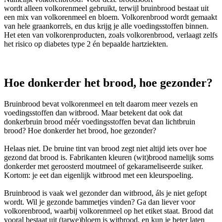
wordt alleen volkorenmeel gebruikt, terwijl bruinbrood bestaat uit
een mix van volkorenmeel en bloem. Volkorenbrood wordt gemaakt
van hele graankorrels, en dus krijg je alle voedingsstoffen binnen.
Het eten van volkorenproducten, zoals volkorenbrood, verlaagt zelfs
het risico op diabetes type 2 én bepaalde hartziekten.
Hoe donkerder het brood, hoe gezonder?
Bruinbrood bevat volkorenmeel en telt daarom meer vezels en
voedingsstoffen dan witbrood. Maar betekent dat ook dat
donkerbruin brood méér voedingsstoffen bevat dan lichtbruin
brood? Hoe donkerder het brood, hoe gezonder?
Helaas niet. De bruine tint van brood zegt niet altijd iets over hoe
gezond dat brood is. Fabrikanten kleuren (wit)brood namelijk soms
donkerder met geroosterd moutmeel of gekarameliseerde suiker.
Kortom: je eet dan eigenlijk witbrood met een kleurspoeling.
Bruinbrood is vaak wel gezonder dan witbrood, áls je niet gefopt
wordt. Wil je gezonde bammetjes vinden? Ga dan liever voor
volkorenbrood, waarbij volkorenmeel op het etiket staat. Brood dat
vooral bestaat uit (tarwe)bloem is witbrood, en kun je beter laten