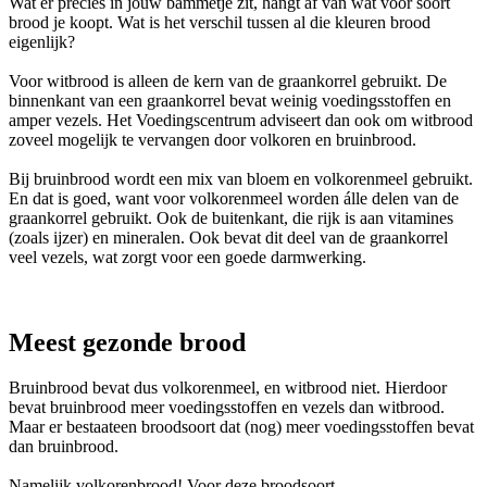
Wat er precies in jouw bammetje zit, hangt af van wat voor soort
brood je koopt. Wat is het verschil tussen al die kleuren brood
eigenlijk?
Voor witbrood is alleen de kern van de graankorrel gebruikt. De
binnenkant van een graankorrel bevat weinig voedingsstoffen en
amper vezels. Het Voedingscentrum adviseert dan ook om witbrood
zoveel mogelijk te vervangen door volkoren en bruinbrood.
Bij bruinbrood wordt een mix van bloem en volkorenmeel gebruikt.
En dat is goed, want voor volkorenmeel worden álle delen van de
graankorrel gebruikt. Ook de buitenkant, die rijk is aan vitamines
(zoals ijzer) en mineralen. Ook bevat dit deel van de graankorrel
veel vezels, wat zorgt voor een goede darmwerking.
Meest gezonde brood
Bruinbrood bevat dus volkorenmeel, en witbrood niet. Hierdoor
bevat bruinbrood meer voedingsstoffen en vezels dan witbrood.
Maar er bestaateen broodsoort dat (nog) meer voedingsstoffen bevat
dan bruinbrood.
Namelijk volkorenbrood! Voor deze broodsoort