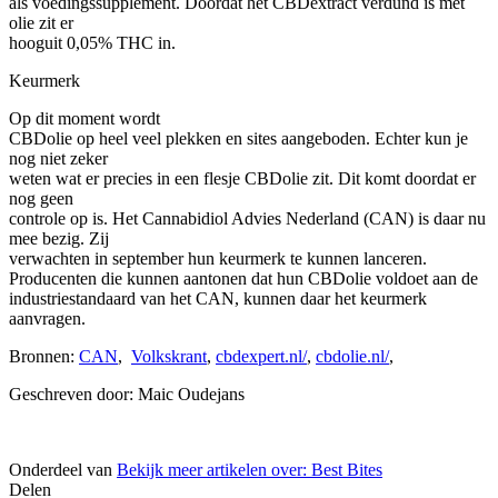
als voedingssupplement. Doordat het CBDextract verdund is met
olie zit er
hooguit 0,05% THC in.
Keurmerk
Op dit moment wordt
CBDolie op heel veel plekken en sites aangeboden. Echter kun je
nog niet zeker
weten wat er precies in een flesje CBDolie zit. Dit komt doordat er
nog geen
controle op is. Het Cannabidiol Advies Nederland (CAN) is daar nu
mee bezig. Zij
verwachten in september hun keurmerk te kunnen lanceren.
Producenten die kunnen aantonen dat hun CBDolie voldoet aan de
industriestandaard van het CAN, kunnen daar het keurmerk
aanvragen.
Bronnen:
CAN
,
Volkskrant
,
cbdexpert.nl/
,
cbdolie.nl/
,
Geschreven door: Maic Oudejans
Onderdeel van
Bekijk meer artikelen over:
Best Bites
Delen