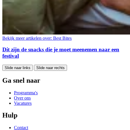
Bekijk meer artikelen over:
Best Bites
Dít zijn de snacks die je moet meenemen naar een
festival
Slide naar links
Slide naar rechts
Ga snel naar
Programma's
Over ons
Vacatures
Hulp
Contact