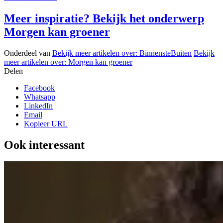
Meer inspiratie? Bekijk het onderwerp
Morgen kan groener
Onderdeel van
Bekijk meer artikelen over:
BinnensteBuiten
Bekijk
meer artikelen over:
Morgen kan groener
Delen
Facebook
Whatsapp
LinkedIn
Email
Kopieer URL
Ook interessant