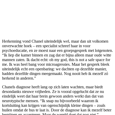
Herkenning vond Chanel uiteindelijk wel, maar dan uit volkomen
onverwachte hoek – een specialist schreef haar in voor
psychoeducatie, en ze moest naar een groepsgesprek met lotgenoten.
“Ik liep die kamer binnen en zag dat er bijna alleen maar oude witte
mannen zaten. Ik dacht echt: oh my god, this is not a safe space for
me. Ik was heel bang voor microagressies. Maar het gesprek bleek
uiteindelijk echt een openbaring: we dachten op dezelfde manier,
hadden dezelfde dingen meegemaakt. Nog nooit heb ik mezelf zó
herkend in anderen.”
Chanels diagnose heeft lang op zich laten wachten, maar biedt
desondanks nieuwe vrijheden. Ze is vooral opgelucht dat ze nu
eindelijk weet dat haar brein gewoon anders werkt dan dat van
neurotypische mensen. “Ik snap nu bijvoorbeeld waarom ik
kortsluiting kan krijgen van ogenschijnlijk kleine dingen – zoals
huilen omdat de bus te laat is. Door de diagnose kan ik mezelf beter
begrijpen en accepteren. Maar de wereld doet dat nog niet.”