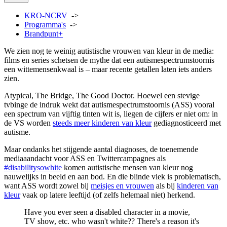
KRO-NCRV
->
Programma's
->
Brandpunt+
We zien nog te weinig autistische vrouwen van kleur in de media:
films en series schetsen de mythe dat een autismespectrumstoornis
een wittemensenkwaal is – maar recente getallen laten iets anders
zien.
Atypical, The Bridge, The Good Doctor. Hoewel een stevige
tvbinge de indruk wekt dat autismespectrumstoornis (ASS) vooral
een spectrum van vijftig tinten wit is, liegen de cijfers er niet om: in
de VS worden
steeds meer kinderen van kleur
gediagnosticeerd met
autisme.
Maar ondanks het stijgende aantal diagnoses, de toenemende
mediaaandacht voor ASS en Twittercampagnes als
#disabilitysowhite
komen autistische mensen van kleur nog
nauwelijks in beeld en aan bod. En die blinde vlek is problematisch,
want ASS wordt zowel bij
meisjes en vrouwen
als bij
kinderen van
kleur
vaak op latere leeftijd (of zelfs helemaal niet) herkend.
Have you ever seen a disabled character in a movie,
TV show, etc. who wasn't white?? There's a reason it's