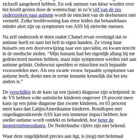
zichzelf aangeleerd hebben. En ook mensen van kleur worden over
het hoofd gezien door de wetenschap: in zo’n
vijf van de zes
onderzoeken naar autisme
wordt de etniciteit van de deelnemers niet
vermeld. Zulke beeldvorming kan ertoe leiden dat behandelaars
minder alert zijn op symptomen van ASS bij nietwitte mensen.
Na zelf onderzoek te doen raakte Chanel ervan overtuigd dat ze
autisme heeft en nam het heft in eigen handen. Ze vroeg haar
huisarts om een doorverwijzing naar een specialist, en kwam terecht
in de medische molen. “Mijn huisarts had het eigenlijk allang bij me
gedetecteerd moeten hebben, maar mijn symptomen werden niet aan
autisme gelinkt. Onbewust speelden er misschien toch bepaalde
vooroordelen mee. Als een zwarte vrouw bepaalde symptomen van
autisme heeft, denkt men in eerste instantie kennelijk dat het iets
anders is.”
De
verschillen
in de kans op een (juiste) diagnose zijn schrijnend: in
de VS hebben witte autistische kinderen ongeveer 19 procent meer
kans op een juiste diagnose dan zwarte kinderen, en 65 procent
meer kans dan LatijnsAmerikaanse kinderen. Rondlopen met
ongediagnosticeerde ASS kan een immense impact hebben: hoe
sneller autisme wordt ontdekt en behandeld, hoe
beter de
langetermijnresultaten
. De Nederlandse cijfers zijn niet bekend.
Waar deze ongelijkheid precies aan ligt, is (nog) niet helemaal