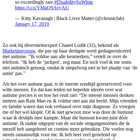
so exceedingly rare.
#DisabilitySoWhite
https://t.co/YMaQ9AvyAU
— Kitty Kavanagh | Black Lives Matter (@chronicfab)
January 17, 2019
Zo ook bij diversiteitsexpert Chanel Lodik (32), bekend als
Marketingvrouw
, die pas op haar dertigste werd gediagnosticeerd
met autisme. “Ik voldoe aan alle kenmerken,” vertelt ze over de
telefoon. “Ik heb de ‘jackpot’, zeg maar. En toch voel ik me soms
niet autistisch genoeg, omdat ik simpelweg niet in het plaatje van ‘de
autist’ pas.”
Als het over autisme gaat, is de meeste zendtijd gereserveerd voor
witte mensen. En dat kan leiden tot beperkte ideeën over wat
autisme precies is en hoe het eruit ziet: “De meeste mensen denken
meteen aan Rain Man en ik voldoe niet aan dat beeld. Mijn vrienden
en familie waren dan ook verbaasd over mijn diagnose. Ze vroegen
me of het wel klopte. Of ik niet gewoon moe was door de burnout
waar ik destijds mee kampte. Maar die burnout kwam juist dóór
autisme. Ik raakte uitgeput van de sociale omgangsnormen die ik
mezelf heb aangeleerd en continu moet gebruiken. Die voelen nog
steeds onnatuurlijk voor me. Ik heb heel veel geoefend op