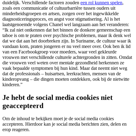
duidelijk. Verschillende factoren zouden
een rol kunnen spelen
,
zoals een communicatie of cultuurbarrière tussen ouders uit
minderheidsgroepen en artsen, zorgen over het ingewikkelde
diagnosticeringsproces, en angst voor stigmatisering. Al is het
laatstgenoemde volgens Chanel wel langzaam aan het veranderen:
“Ik zal niet ontkennen dat het binnen de donkere gemeenschap een
taboe is om te praten over psychische problemen, maar ik denk wel
dat we dat aan het doorbreken zijn. In Suriname, de cultuur waar ik
vandaan kom, praten jongeren er nu veel meer over. Ook ben ik lid
van een Facebookgroep voor moeders, waar veel gekleurde
vrouwen met verschillende culturele achtergronden in zitten. Omdat
die vrouwen veel weten over mentale gezondheid herkennen ze
vaak bepaalde symptomen bij hun kind. Maar dat neemt niet weg
dat de professionals – huisartsen, leerkrachten, mensen van de
kinderopvang – die dingen moeten ontdekken, ook bij de nietwitte
kinderen.”
Je hebt de social media cookies niet
geaccepteerd
Om de inhoud te bekijken moet je de social media cookies
accepteren. Hierdoor kan je social media berichten zien, delen en
erop reageren.