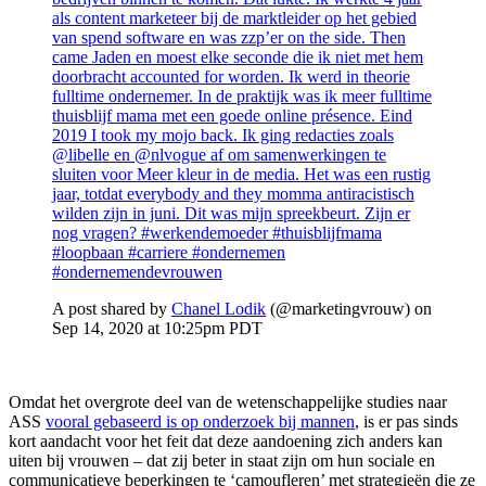
als content marketeer bij de marktleider op het gebied
van spend software en was zzp’er on the side. Then
came Jaden en moest elke seconde die ik niet met hem
doorbracht accounted for worden. Ik werd in theorie
fulltime ondernemer. In de praktijk was ik meer fulltime
thuisblijf mama met een goede online présence. Eind
2019 I took my mojo back. Ik ging redacties zoals
@libelle en @nlvogue af om samenwerkingen te
sluiten voor Meer kleur in de media. Het was een rustig
jaar, totdat everybody and they momma antiracistisch
wilden zijn in juni. Dit was mijn spreekbeurt. Zijn er
nog vragen? #werkendemoeder #thuisblijfmama
#loopbaan #carriere #ondernemen
#ondernemendevrouwen
A post shared by
Chanel Lodik
(@marketingvrouw) on
Sep 14, 2020 at 10:25pm PDT
Omdat het overgrote deel van de wetenschappelijke studies naar
ASS
vooral gebaseerd is op onderzoek bij mannen
, is er pas sinds
kort aandacht voor het feit dat deze aandoening zich anders kan
uiten bij vrouwen – dat zij beter in staat zijn om hun sociale en
communicatieve beperkingen te ‘camoufleren’ met strategieën die ze