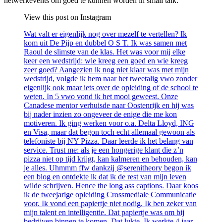
netwerkevents om goed te kunnen worden in small talk.”
View this post on Instagram
Wat valt er eigenlijk nog over mezelf te vertellen? Ik
kom uit De Pijp en dubbel O S T. Ik was samen met
Raoul de slimste van de klas. Het was voor mij elke
keer een wedstrijd: wie kreeg een goed en wie kreeg
zeer goed? Aangezien ik nog niet klaar was met mijn
wedstrijd, volgde ik hem naar het tweetalig vwo zonder
eigenlijk ook maar iets over de opleiding of de school te
weten. In 5 vwo vond ik het mooi geweest. Onze
Canadese mentor verhuisde naar Oostenrijk en hij was
bij nader inzien zo ongeveer de enige die me kon
motiveren. Ik ging werken voor o.a. Delta Lloyd, ING
en Visa, maar dat begon toch echt allemaal gewoon als
telefoniste bij NY Pizza. Daar leerde ik het belang van
service. Trust me: als je een hongerige klant die z’n
pizza niet op tijd krijgt, kan kalmeren en behouden, kan
je alles. Uhmmm ffw dankzij @serenitheory begon ik
een blog en ontdekte ik dat ik de rest van mijn leven
wilde schrijven. Hence the long ass captions. Daar koos
ik de tweejarige opleiding Crossmediale Communicatie
voor. Ik vond een papiertje niet nodig. Ik ben zeker van
mijn talent en intelligentie. Dat papiertje was om bij
bedrijven binnen te komen. Dat lukte. Ik werkte 4 jaar