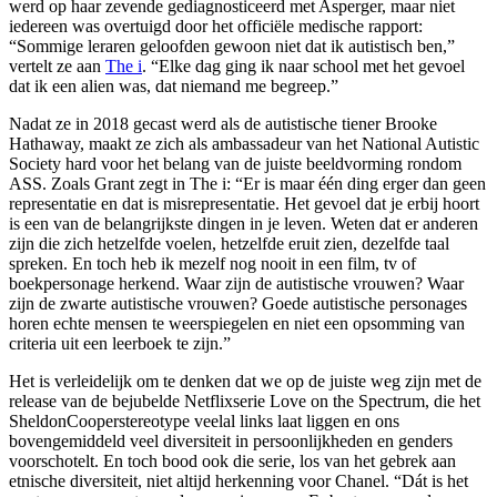
werd op haar zevende gediagnosticeerd met Asperger, maar niet
iedereen was overtuigd door het officiële medische rapport:
“Sommige leraren geloofden gewoon niet dat ik autistisch ben,”
vertelt ze aan
The i
. “Elke dag ging ik naar school met het gevoel
dat ik een alien was, dat niemand me begreep.”
Nadat ze in 2018 gecast werd als de autistische tiener Brooke
Hathaway, maakt ze zich als ambassadeur van het National Autistic
Society hard voor het belang van de juiste beeldvorming rondom
ASS. Zoals Grant zegt in The i: “Er is maar één ding erger dan geen
representatie en dat is misrepresentatie. Het gevoel dat je erbij hoort
is een van de belangrijkste dingen in je leven. Weten dat er anderen
zijn die zich hetzelfde voelen, hetzelfde eruit zien, dezelfde taal
spreken. En toch heb ik mezelf nog nooit in een film, tv of
boekpersonage herkend. Waar zijn de autistische vrouwen? Waar
zijn de zwarte autistische vrouwen? Goede autistische personages
horen echte mensen te weerspiegelen en niet een opsomming van
criteria uit een leerboek te zijn.”
Het is verleidelijk om te denken dat we op de juiste weg zijn met de
release van de bejubelde Netflixserie Love on the Spectrum, die het
SheldonCooperstereotype veelal links laat liggen en ons
bovengemiddeld veel diversiteit in persoonlijkheden en genders
voorschotelt. En toch bood ook die serie, los van het gebrek aan
etnische diversiteit, niet altijd herkenning voor Chanel. “Dát is het