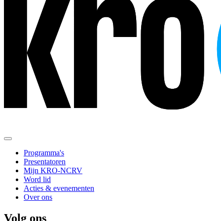
Programma's
Presentatoren
Mijn KRO-NCRV
Word lid
Acties & evenementen
Over ons
Volg ons