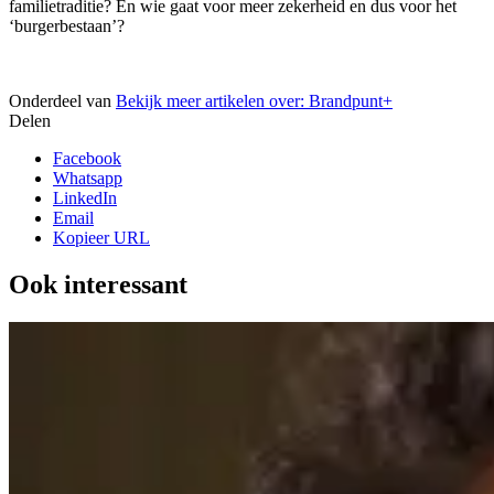
familietraditie? En wie gaat voor meer zekerheid en dus voor het
‘burgerbestaan’?
Onderdeel van
Bekijk meer artikelen over:
Brandpunt+
Delen
Facebook
Whatsapp
LinkedIn
Email
Kopieer URL
Ook interessant